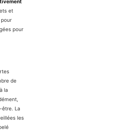
ctivement
ets et
 pour
agées pour
rtes
mbre de
à la
ndément,
-être. La
illées les
pelé