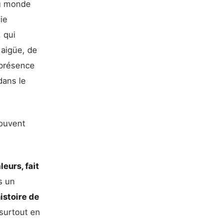
du monde
ie
 qui
aigüe, de
 présence
dans le
souvent
leurs, fait
s un
histoire de
 surtout en