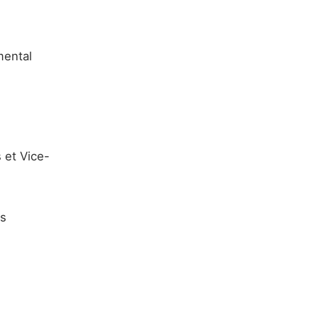
mental
 et Vice-
es