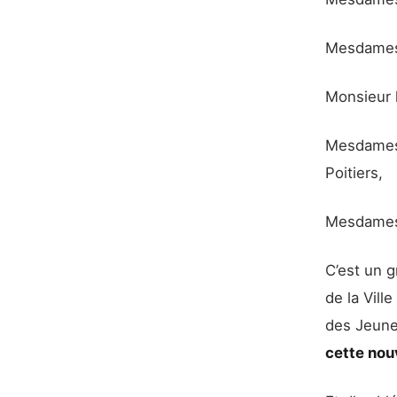
Mesdames e
Monsieur l
Mesdames 
Poitiers,
Mesdames
C’est un g
de la Vil
des Jeunes
cette nou