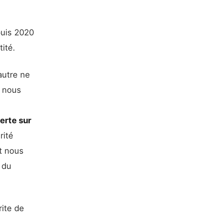
puis 2020
ité.
’autre ne
, nous
erte sur
rité
t nous
 du
rite de