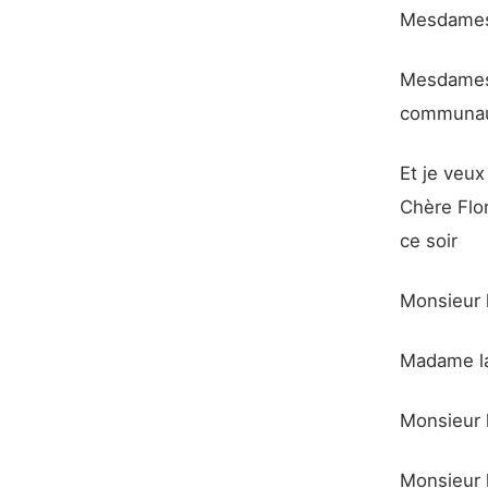
Mesdames 
Mesdames 
communaut
Et je veu
Chère Flo
ce soir
Monsieur 
Madame la
Monsieur l
Monsieur 