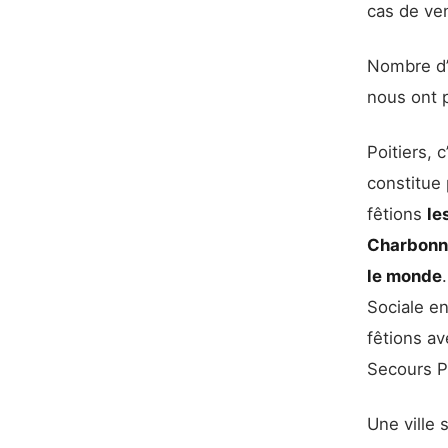
cas de ve
Nombre d’
nous ont p
Poitiers, 
constitue
fêtions
le
Charbonni
le monde
Sociale e
fêtions av
Secours P
Une ville 