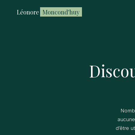
Léonore
Moncond'huy
Discou
Nombr
aucune 
d’être u