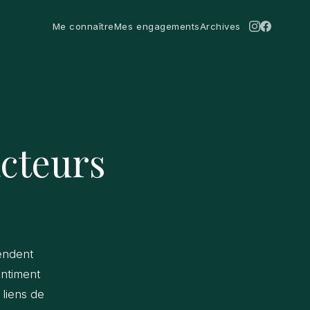
Me connaître
Mes engagements
Archives
Instagra
Facebo
acteurs
endent
entiment
 liens de