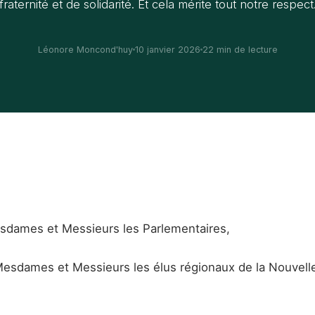
fraternité et de solidarité. Et cela mérite tout notre respect
Léonore Moncond'huy
10 janvier 2026
22 min de lecture
sdames et Messieurs les Parlementaires,
esdames et Messieurs les élus régionaux de la Nouvell