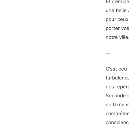
Et d’emblé
une belle
pour ceux
porter vo
notre ville
—
C’est peu
turbulence
nos repère
Seconde G
en Ukrain
commémorat
conscience