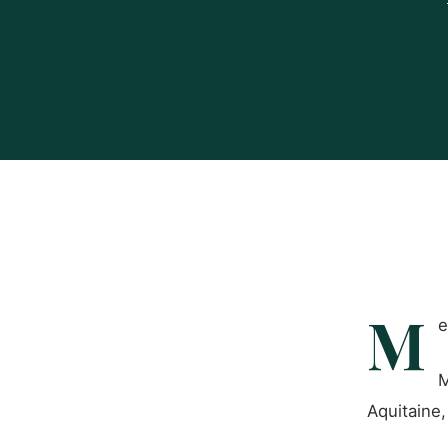
M
e
M
Aquitaine,