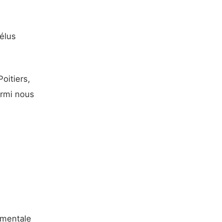
élus
oitiers,
armi nous
ementale