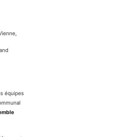
Vienne,
rand
les équipes
 Communal
semble