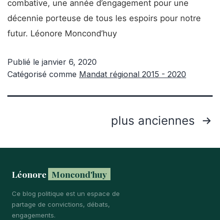
combative, une année d’engagement pour une
décennie porteuse de tous les espoirs pour notre
futur. Léonore Moncond’huy
Publié le
janvier 6, 2020
Catégorisé comme
Mandat régional 2015 - 2020
Pagination
plus anciennes
des
publications
Léonore
Moncond'huy
Ce blog politique est un espace de
partage de convictions, débats,
engagements.