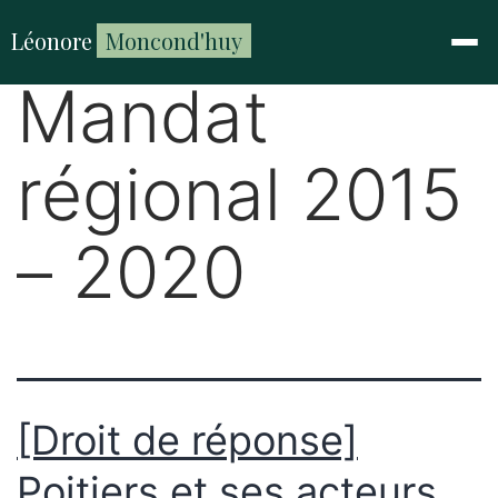
Catégorie :
Léonore
Moncond'huy
Mandat
régional 2015
– 2020
[Droit de réponse]
Poitiers et ses acteurs