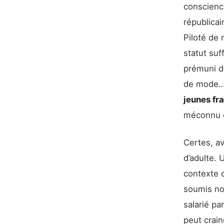
conscience
républicai
Piloté de 
statut su
prémuni d
de mode… 
jeunes fr
méconnu d
Certes, a
d’adulte. 
contexte d
soumis nom
salarié pa
peut crain