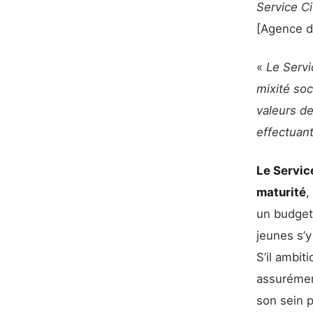
Service Ci
[Agence d
«
Le Servi
mixité soc
valeurs de
effectuant
Le Service
maturité
,
un budget
jeunes s’
S’il ambit
assurémen
son sein p