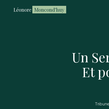
Léonore
Moncond'huy
Un Ser
Et p
Tribun