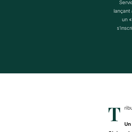
Servi
lançant 
un «
s’insc
T
rib
Un 