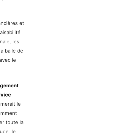
ancières et
aisabilité
nale, les
a balle de
avec le
gagement
rvice
merait le
cemment
er toute la
ude, le