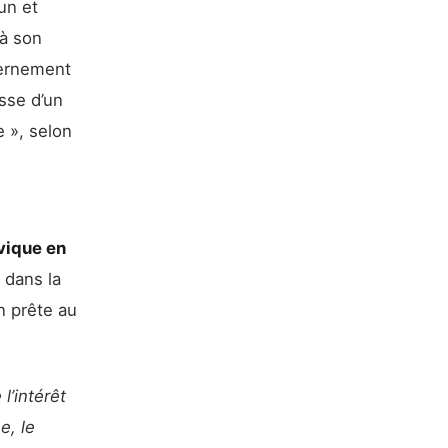
un et
 à son
vernement
sse d’un
e », selon
vique en
 dans la
on prête au
l’intérêt
e, le