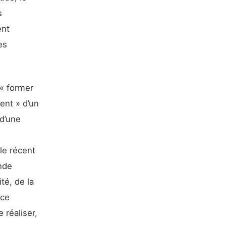
s
ent
es
 « former
ent » d’un
 d’une
le récent
nde
té, de la
ice
 réaliser,