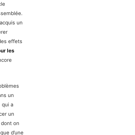
cle
Assemblée.
 acquis un
érer
des effets
ur les
encore
roblèmes
ns un
 qui a
cer un
 dont on
isque d’une