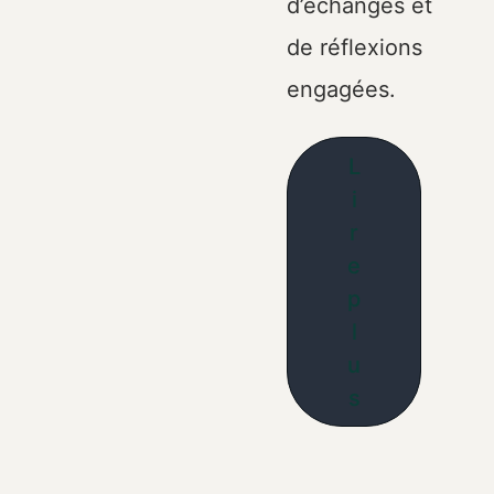
d’échanges et
de réflexions
engagées.
L
i
r
e
p
l
u
s